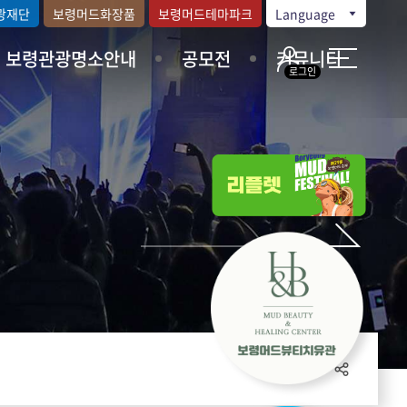
광재단
보령머드화장품
보령머드테마파크
Language
보령관광명소안내
공모전
커뮤니티
로그인