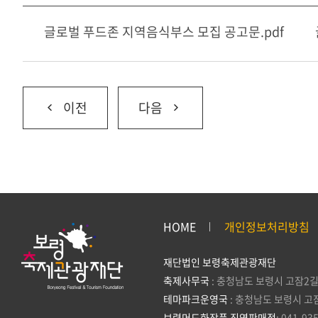
글로벌 푸드존 지역음식부스 모집 공고문.pdf
이전
다음
HOME
개인정보처리방침
재단법인 보령축제관광재단
축제사무국
: 충청남도 보령시 고잠2길
테마파크운영국
: 충청남도 보령시 고
보령머드화장품 직영판매점
: 041-93