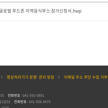
글로벌 푸드존 지역음식부스 참가신청서.hwp
영상처리기기 운영·관리 방침
이메일 주소 무단 수집 거부
55
전화번호
: 041-930-0891
잠2길55
전화번호
: 041-936-9475
5-1529