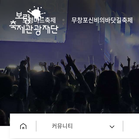
보령머드축제
무창포신비의바닷길축제
커뮤니티