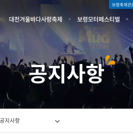
보령축제관
대천겨울바다사랑축제
보령모터페스티벌
공지사항
공지사항