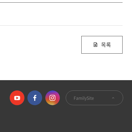
목록
FamilySite