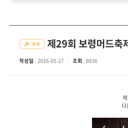
제29회 보령머드축
축제
작성일
: 2026-05-27
조회
: 8836
제
다