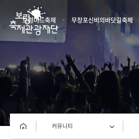
보령머드축제
무창포신비의바닷길축제
커뮤니티