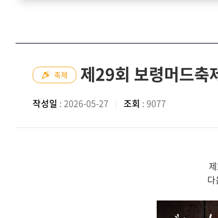
제29회 보령머드축
축제
작성일
: 2026-05-27
조회
: 9077
제
다