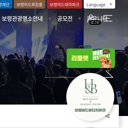
광재단
보령머드화장품
보령머드테마파크
Language
보령관광명소안내
공모전
커뮤니티
로그인