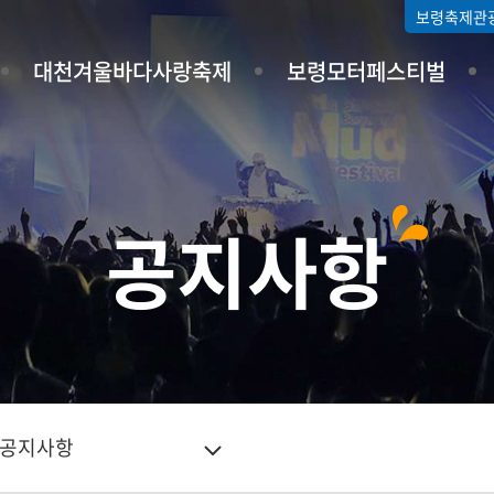
보령축제관
대천겨울바다사랑축제
보령모터페스티벌
공지사항
공지사항