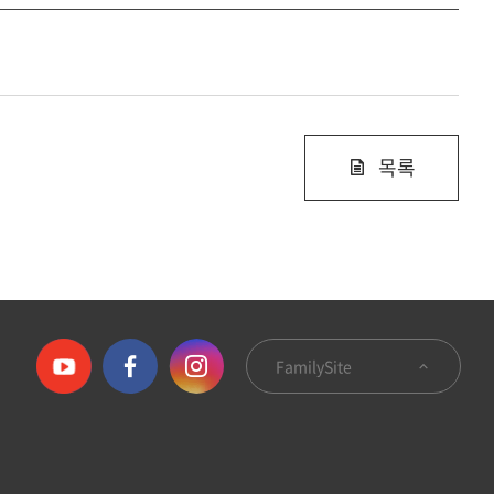
목록
FamilySite