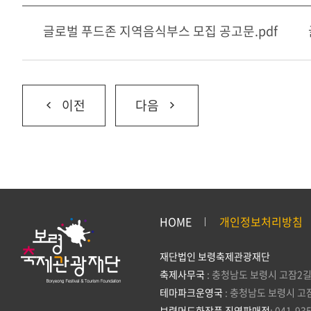
글로벌 푸드존 지역음식부스 모집 공고문.pdf
이전
다음
HOME
개인정보처리방침
재단법인 보령축제관광재단
축제사무국
: 충청남도 보령시 고잠2길
테마파크운영국
: 충청남도 보령시 고
보령머드화장품 직영판매점
: 041-93