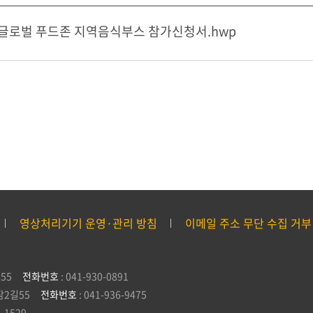
글로벌 푸드존 지역음식부스 참가신청서.hwp
영상처리기기 운영·관리 방침
이메일 주소 무단 수집 거부
55
전화번호
: 041-930-0891
잠2길55
전화번호
: 041-936-9475
5-1529