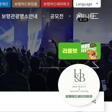
광재단
보령머드화장품
보령머드테마파크
Language
보령관광명소안내
공모전
커뮤니티
로그인