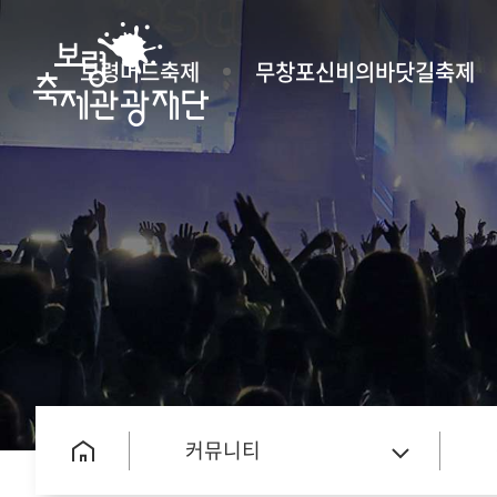
보령머드축제
무창포신비의바닷길축제
커뮤니티