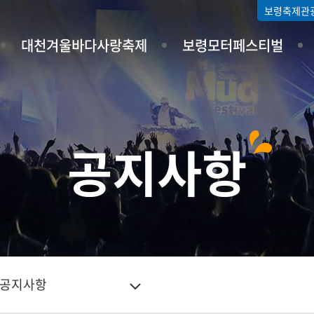
보령축제관
대천겨울바다사랑축제
보령모터페스티벌
공지사항
공지사항