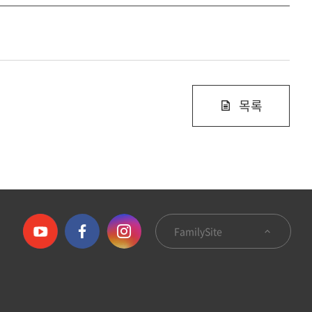
목록
FamilySite