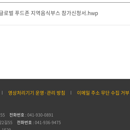
글로벌 푸드존 지역음식부스 참가신청서.hwp
영상처리기기 운영·관리 방침
이메일 주소 무단 수집 거부
55
전화번호
: 041-930-0891
잠2길55
전화번호
: 041-936-9475
5-1529