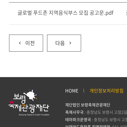
글로벌 푸드존 지역음식부스 모집 공고문.pdf
이전
다음
HOME
개인정보처리방침
재단법인 보령축제관광재단
축제사무국
: 충청남도 보령시 고잠2길
테마파크운영국
: 충청남도 보령시 고
보령머드화장품 직영판매점
: 041-93