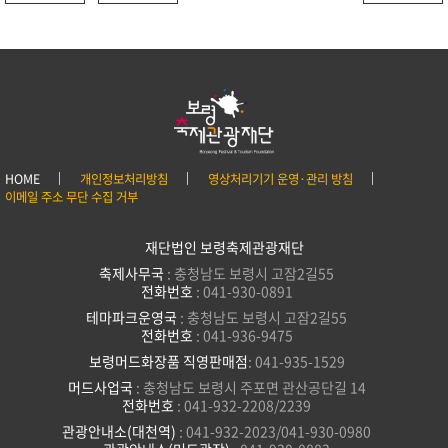
HOME
개인정보처리방침
영상처리기기 운영·관리 방침
이메일 주소 무단 수집 거부
재단법인 보령축제관광재단
축제사무국
: 충청남도 보령시 고잠2길55
전화번호
: 041-930-0891
테마파크운영국
: 충청남도 보령시 고잠2길55
전화번호
: 041-936-9475
보령머드화장품 직영판매점
: 041-935-1529
머드사업국
: 충청남도 보령시 주포면 관산공단길 14
전화번호
: 041-932-2208/2239
관광안내소(대천역)
: 041-932-2023/041-930-0980