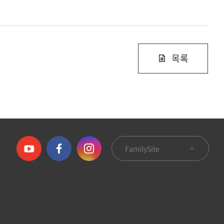
목록
FamilySite