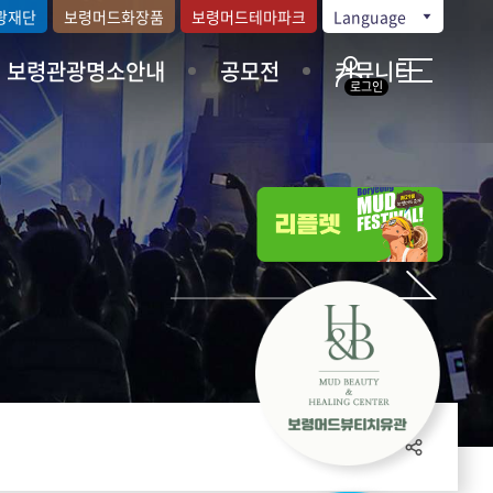
광재단
보령머드화장품
보령머드테마파크
Language
보령관광명소안내
공모전
커뮤니티
로그인