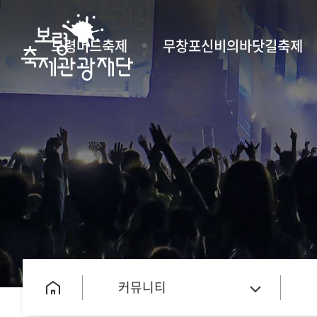
보령머드축제
무창포신비의바닷길축제
커뮤니티