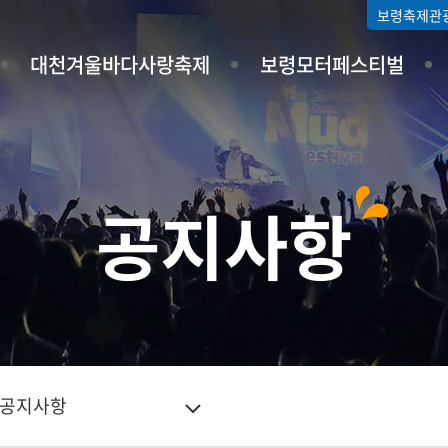
보령축제관
대천겨울바다사랑축제
보령모터페스티벌
공지사항
공지사항