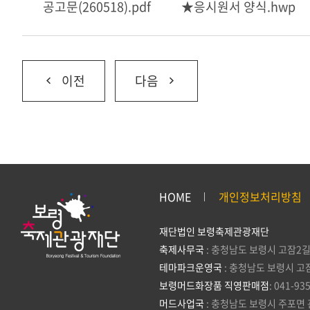
공고문(260518).pdf
★응시원서 양식.hwp
이전
다음
HOME
개인정보처리방침
재단법인 보령축제관광재단
축제사무국
: 충청남도 보령시 고잠2길
테마파크운영국
: 충청남도 보령시 고
보령머드화장품 직영판매점
: 041-93
머드사업국
: 충청남도 보령시 주포면 