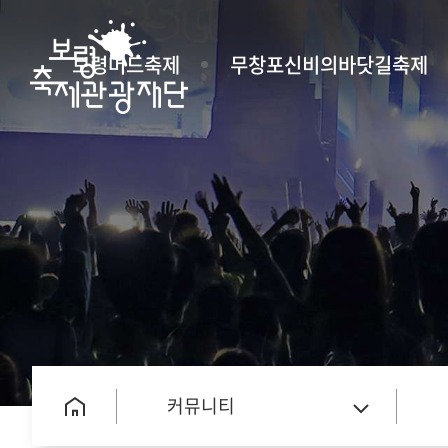
보령머드축제
무창포신비의바닷길축제
커뮤니티