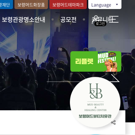
광재단
보령머드화장품
보령머드테마파크
Language
보령관광명소안내
공모전
커뮤니티
로그인