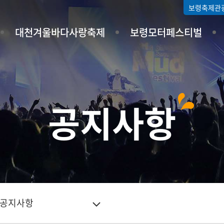
보령축제관
대천겨울바다사랑축제
보령모터페스티벌
공지사항
공지사항