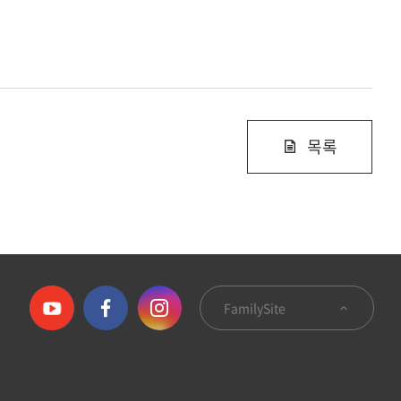
목록
FamilySite