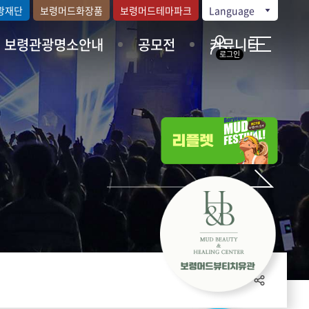
광재단
보령머드화장품
보령머드테마파크
Language
보령관광명소안내
공모전
커뮤니티
로그인