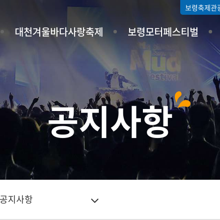
보령축제관
대천겨울바다사랑축제
보령모터페스티벌
공지사항
공지사항