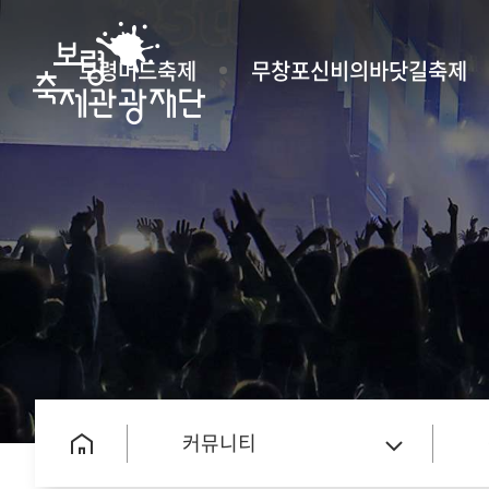
보령머드축제
무창포신비의바닷길축제
커뮤니티