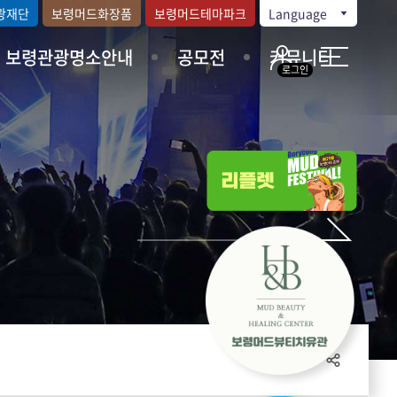
광재단
보령머드화장품
보령머드테마파크
Language
보령관광명소안내
공모전
커뮤니티
로그인