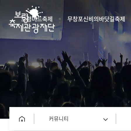
보령머드축제
무창포신비의바닷길축제
커뮤니티