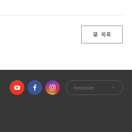
목록
FamilySite