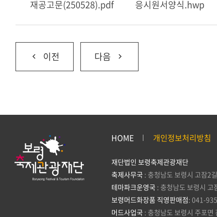
재공고문(250528).pdf
응시원서양식.hwp
이전
다음
HOME
개인정보처리방침
재단법인 보령축제관광재단
축제사무국
: 충청남도 보령시 고잠2길
테마파크운영국
: 충청남도 보령시 고
보령머드화장품 직영판매점
: 041-93
머드사업국
: 충청남도 보령시 주포면 