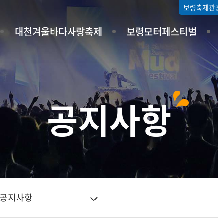
보령축제관
대천겨울바다사랑축제
보령모터페스티벌
공지사항
공지사항