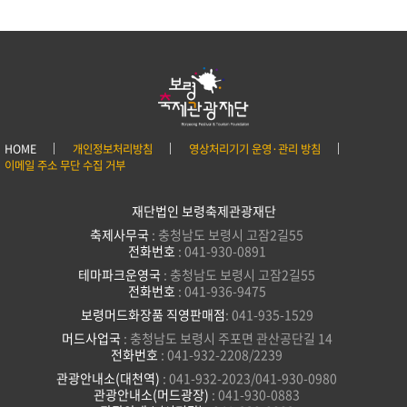
HOME
개인정보처리방침
영상처리기기 운영·관리 방침
이메일 주소 무단 수집 거부
재단법인 보령축제관광재단
축제사무국
: 충청남도 보령시 고잠2길55
전화번호
: 041-930-0891
테마파크운영국
: 충청남도 보령시 고잠2길55
전화번호
: 041-936-9475
보령머드화장품 직영판매점
: 041-935-1529
머드사업국
: 충청남도 보령시 주포면 관산공단길 14
전화번호
: 041-932-2208/2239
관광안내소(대천역)
: 041-932-2023/041-930-0980
관광안내소(머드광장)
: 041-930-0883