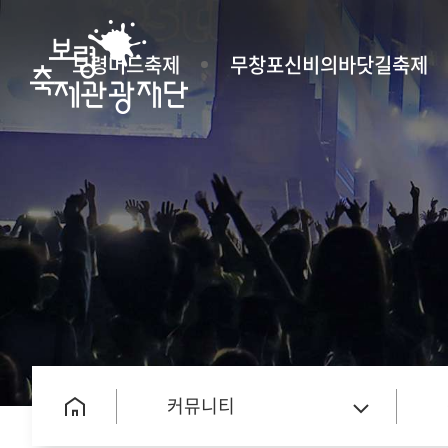
보령머드축제
무창포신비의바닷길축제
커뮤니티