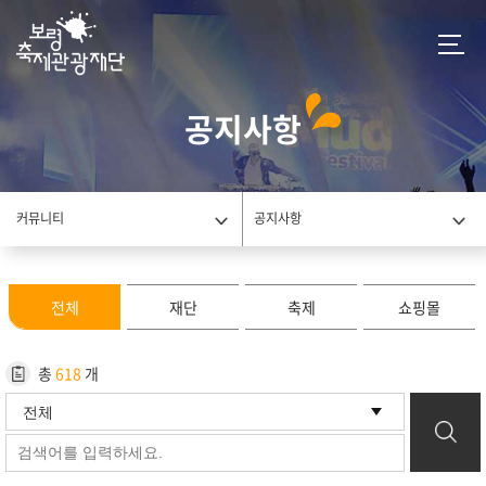
공지사항
커뮤니티
공지사항
전체
재단
축제
쇼핑몰
총
618
개