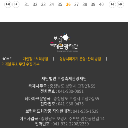
31
32
33
34
35
36
37
38
39
40
HOME
개인정보처리방침
영상처리기기 운영·관리 방침
이메일 주소 무단 수집 거부
재단법인 보령축제관광재단
축제사무국
: 충청남도 보령시 고잠2길55
전화번호
: 041-930-0891
테마파크운영국
: 충청남도 보령시 고잠2길55
전화번호
: 041-936-9475
보령머드화장품 직영판매점
: 041-935-1529
머드사업국
: 충청남도 보령시 주포면 관산공단길 14
전화번호
: 041-932-2208/2239