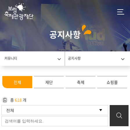
공지사항
커뮤니티
공지사항
전체
재단
축제
쇼핑몰
총
618
개