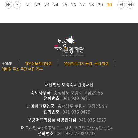
21
22
23
24
25
26
27
28
29
30
HOME
개인정보처리방침
영상처리기기 운영·관리 방침
이메일 주소 무단 수집 거부
재단법인 보령축제관광재단
축제사무국
: 충청남도 보령시 고잠2길55
전화번호
: 041-930-0891
테마파크운영국
: 충청남도 보령시 고잠2길55
전화번호
: 041-936-9475
보령머드화장품 직영판매점
: 041-935-1529
머드사업국
: 충청남도 보령시 주포면 관산공단길 14
전화번호
: 041-932-2208/2239