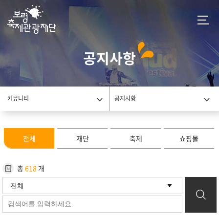
공지사항
커뮤니티
공지사항
전체
재단
축제
쇼핑몰
총
618
개