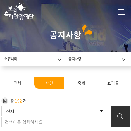
공지사항
커뮤니티
공지사항
전체
재단
축제
쇼핑몰
총
192
개