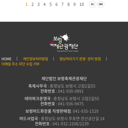
1
2
3
4
5
6
7
8
9
10
HOME
개인정보처리방침
영상처리기기 운영·관리 방침
이메일 주소 무단 수집 거부
재단법인 보령축제관광재단
축제사무국
: 충청남도 보령시 고잠2길55
전화번호
: 041-930-0891
테마파크운영국
: 충청남도 보령시 고잠2길55
전화번호
: 041-936-9475
보령머드화장품 직영판매점
: 041-935-1529
머드사업국
: 충청남도 보령시 주포면 관산공단길 14
전화번호
: 041-932-2208/2239